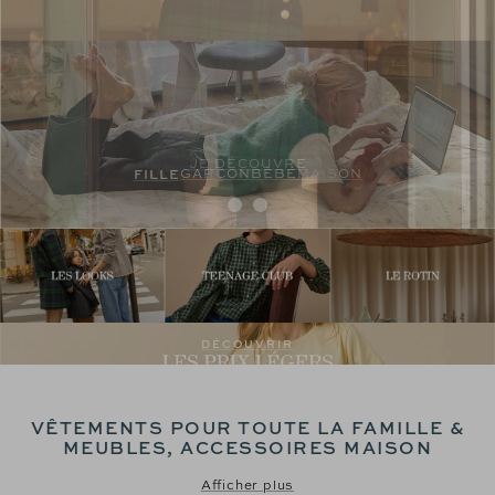
FILLE
GARÇON
BÉBÉ
MAISON
Aller
Aller
au
au
slide
slide
1
2
DÉCOUVRIR
VÊTEMENTS POUR TOUTE LA FAMILLE &
MEUBLES, ACCESSOIRES MAISON
Afficher plus