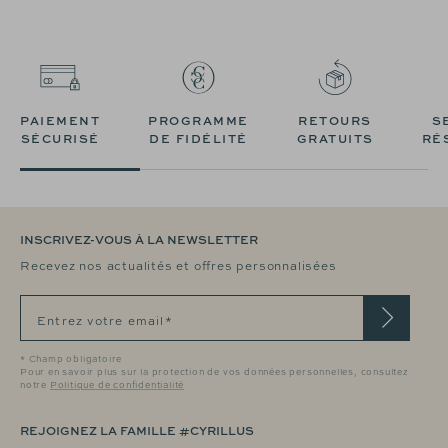
PAIEMENT
PROGRAMME
RETOURS
S
SÉCURISÉ
DE FIDÉLITÉ
GRATUITS
RÉ
INSCRIVEZ-VOUS À LA NEWSLETTER
Recevez nos actualités et offres personnalisées
Entrez votre email*
* Champ obligatoire
Pour en savoir plus sur la protection de vos données personnelles, consultez
notre
Politique de confidentialité
REJOIGNEZ LA FAMILLE #CYRILLUS