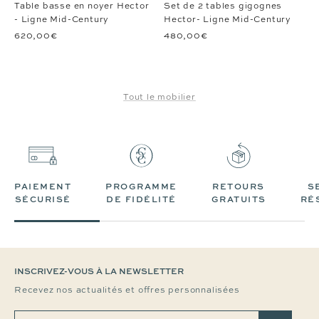
slide
slide
slide
slide
slide
slide
slide
slide
slide
slide
Table basse en noyer Hector
Set de 2 tables gigognes
1
1
2
3
4
1
1
2
3
4
- Ligne Mid-Century
Hector- Ligne Mid-Century
620,00€
480,00€
Tout le mobilier
PAIEMENT
PROGRAMME
RETOURS
S
SÉCURISÉ
DE FIDÉLITÉ
GRATUITS
RÉ
INSCRIVEZ-VOUS À LA NEWSLETTER
Recevez nos actualités et offres personnalisées