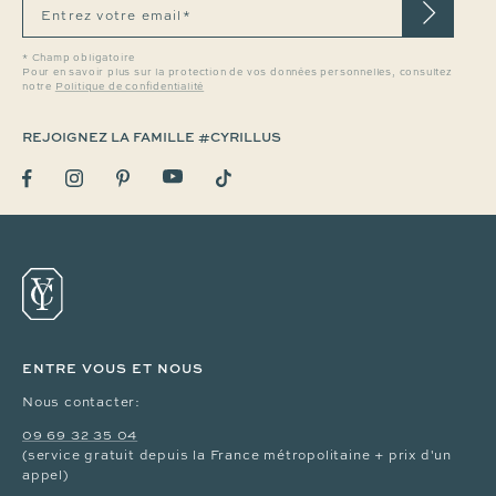
Entrez votre email*
* Champ obligatoire
Pour en savoir plus sur la protection de vos données personnelles, consultez
notre
Politique de confidentialité
REJOIGNEZ LA FAMILLE #CYRILLUS
ENTRE VOUS ET NOUS
Nous contacter:
09 69 32 35 04
(service gratuit depuis la France métropolitaine + prix d'un
appel)