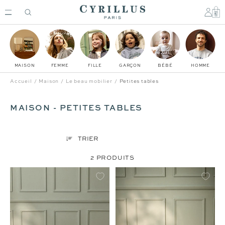
Passer
Cyrillus
au
FR
contenu
MAISON
FEMME
FILLE
GARÇON
BÉBÉ
HOMME
Accueil
Maison
Le beau mobilier
Petites tables
MAISON - PETITES TABLES
TRIER
2 PRODUITS