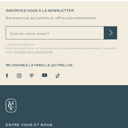
INSCRIVEZ-VOUS À LA NEWSLETTER
Recevez nos actualités et offres personnalisées
Entrez votre email*
* Champ obligatoire
Pour en savoir plus sur la protection de vos données personnelles, consultez
notre
Politique de confidentialité
REJOIGNEZ LA FAMILLE #CYRILLUS
ENTRE VOUS ET NOUS